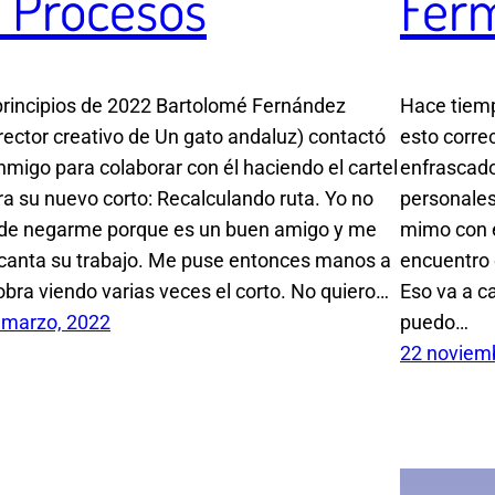
 Procesos
Fer
principios de 2022 Bartolomé Fernández
Hace tiem
irector creativo de Un gato andaluz) contactó
esto corre
nmigo para colaborar con él haciendo el cartel
enfrascad
ra su nuevo corto: Recalculando ruta. Yo no
personales 
de negarme porque es un buen amigo y me
mimo con e
canta su trabajo. Me puse entonces manos a
encuentro 
 obra viendo varias veces el corto. No quiero…
Eso va a c
 marzo, 2022
puedo…
22 noviem