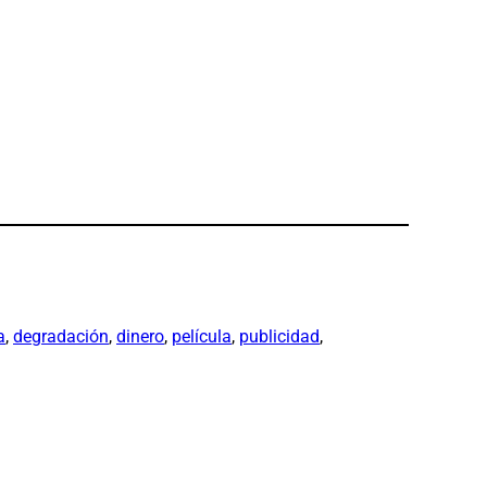
a
, 
degradación
, 
dinero
, 
película
, 
publicidad
, 