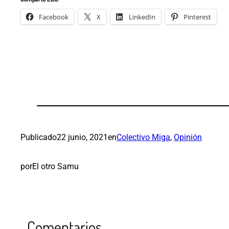
Facebook
X
LinkedIn
Pinterest
Publicado
22 junio, 2021
en
Colectivo Miga
, 
Opinión
por
El otro Samu
Comentarios