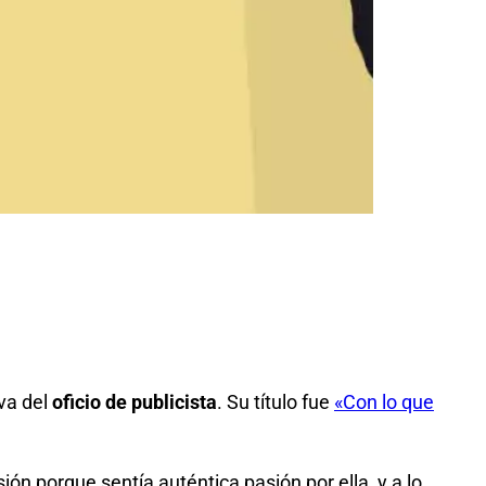
va del
oficio de publicista
. Su título fue
«Con lo que
ión porque sentía auténtica pasión por ella, y a lo