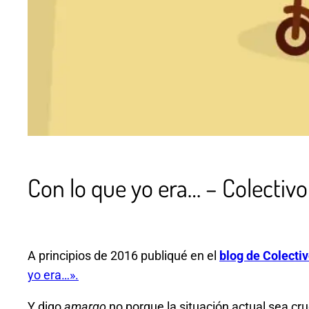
Con lo que yo era… – Colectivo
A principios de 2016 publiqué en el
blog de Colecti
yo era…».
Y digo
amargo
no porque la situación actual sea cru