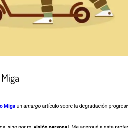
 Miga
vo Miga
un
amargo
artículo sobre la degradación progresi
da, sino por mi
visión personal
. Me acerqué a esta profes