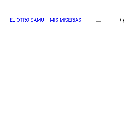
Saltar
al
EL OTRO SAMU – MIS MISERIAS
contenido