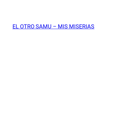
Saltar
al
contenido
EL OTRO SAMU – MIS MISERIAS