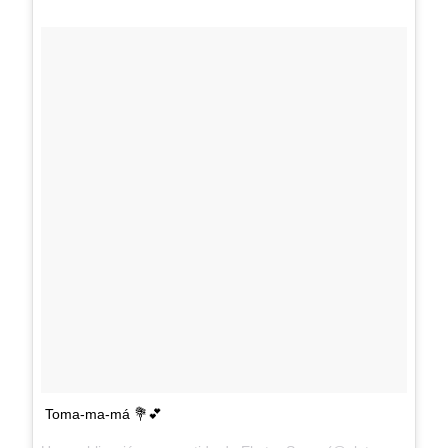
Toma-ma-má 💐💕