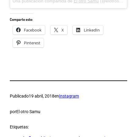
Una publicación compartida de
El otro Samu
(@elotrosamu) el
1
Comparte esto:
Facebook
X
LinkedIn
Pinterest
Publicado
19 abril, 2018
en
Instagram
por
El otro Samu
Etiquetas: