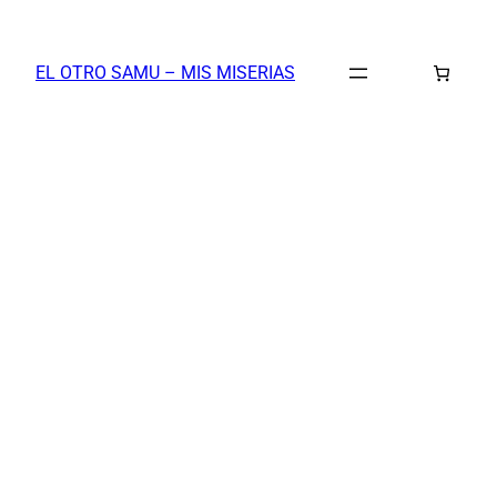
Saltar
al
EL OTRO SAMU – MIS MISERIAS
contenido