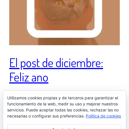
El post de diciembre:
Feliz ano
Desde que tengo la certeza de que mi 2026 va a ser
Utilizamos cookies propias y de terceros para garantizar el
funcionamiento de la web, medir su uso y mejorar nuestros
una mierda, esta noche tiene un sabor insoportable a
servicios. Puede aceptar todas las cookies, rechazar las no
domingo. Feliz ano.
necesarias o configurar sus preferencias.
Política de cookies
5 enero, 2026