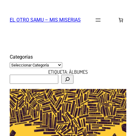
Saltar
al
EL OTRO SAMU – MIS MISERIAS
contenido
Categorías
ETIQUETA:
ÁLBUMES
B
u
s
c
a
r