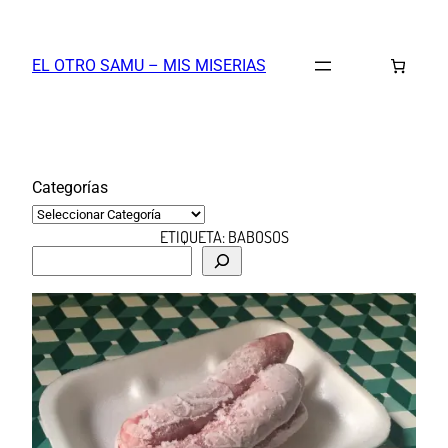
Saltar
al
EL OTRO SAMU – MIS MISERIAS
contenido
Categorías
ETIQUETA:
BABOSOS
B
u
s
c
a
r