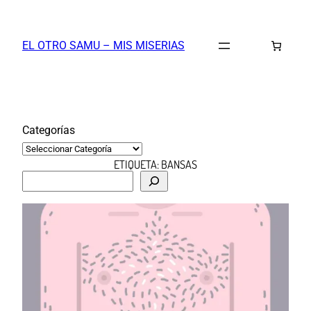
Saltar
al
EL OTRO SAMU – MIS MISERIAS
contenido
Categorías
ETIQUETA:
BANSAS
B
u
s
c
a
r