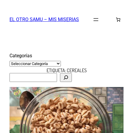
Saltar
al
EL OTRO SAMU – MIS MISERIAS
contenido
Categorías
ETIQUETA:
CEREALES
B
u
s
c
a
r