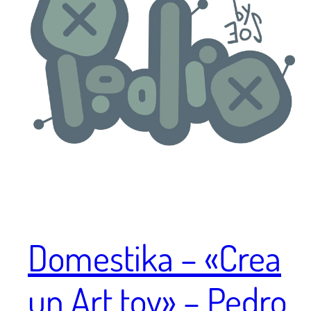
Domestika – «Crea
un Art toy» – Pedro