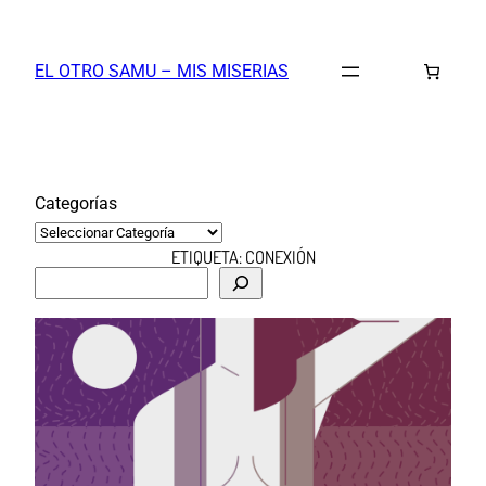
Saltar
al
EL OTRO SAMU – MIS MISERIAS
contenido
Categorías
ETIQUETA:
CONEXIÓN
B
u
s
c
a
r