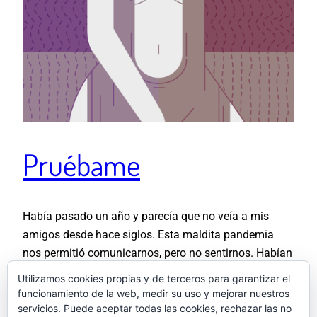
Pruébame
Había pasado un año y parecía que no veía a mis
amigos desde hace siglos. Esta maldita pandemia
nos permitió comunicarnos, pero no sentirnos. Habían
pasado tantas cosas y teníamos tantas ganas de
Utilizamos cookies propias y de terceros para garantizar el
vernos que, aunque sólo fuéramos a compartir pizzas
funcionamiento de la web, medir su uso y mejorar nuestros
y cerveza, acordamos vestir como si fuéramos a
servicios. Puede aceptar todas las cookies, rechazar las no