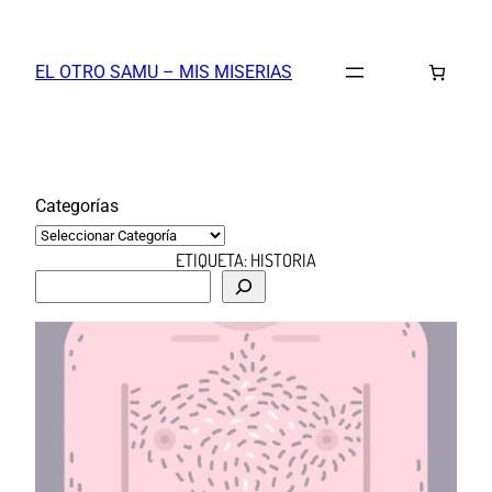
Saltar
al
EL OTRO SAMU – MIS MISERIAS
contenido
Categorías
ETIQUETA:
HISTORIA
B
u
s
c
a
r