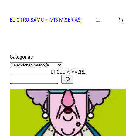
Saltar
al
EL OTRO SAMU – MIS MISERIAS
contenido
Categorías
ETIQUETA:
MADRE
B
u
s
c
a
r