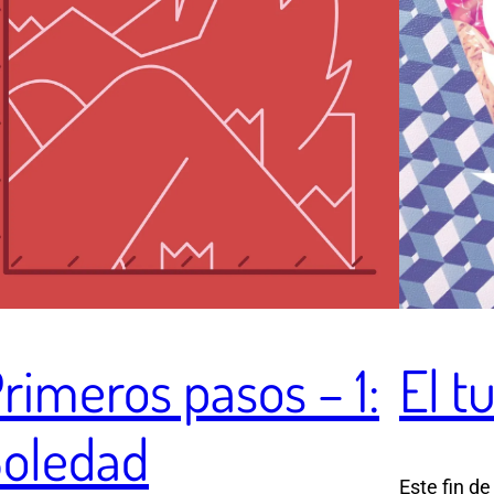
rimeros pasos – 1:
El t
oledad
Este fin d