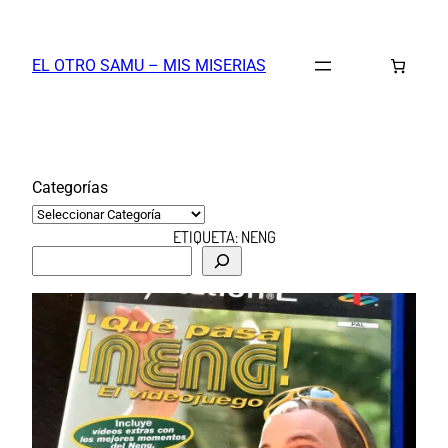
Saltar
al
EL OTRO SAMU – MIS MISERIAS
contenido
Categorías
ETIQUETA:
NENG
B
u
s
c
a
r