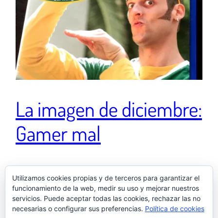
La imagen de diciembre:
Gamer mal
Ver esta publicación en Instagram Si se tiene el
Utilizamos cookies propias y de terceros para garantizar el
mejor juego del mundo se dice 🤐 Una publicación
funcionamiento de la web, medir su uso y mejorar nuestros
compartida de El otro Samu (@elotrosamu) el 11 Dic,
servicios. Puede aceptar todas las cookies, rechazar las no
2019 a las 1:25 PST
necesarias o configurar sus preferencias.
Política de cookies