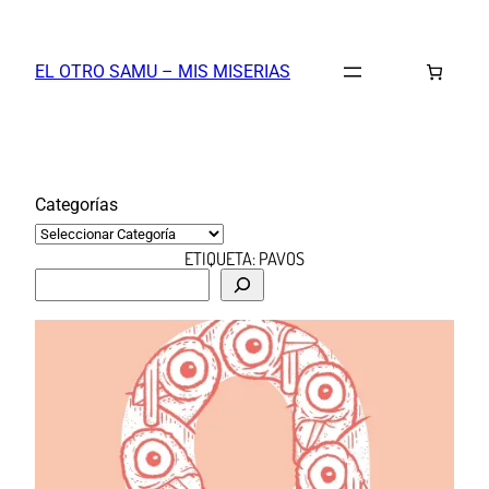
Saltar
al
EL OTRO SAMU – MIS MISERIAS
contenido
Categorías
ETIQUETA:
PAVOS
B
u
s
c
a
r