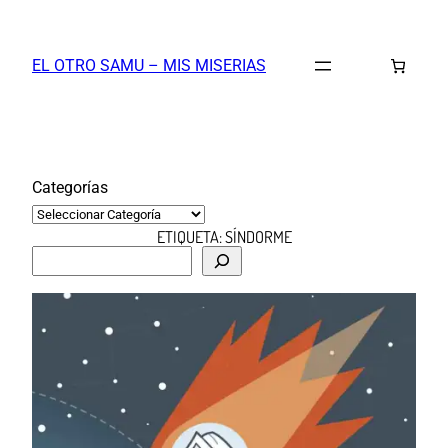
Saltar
al
EL OTRO SAMU – MIS MISERIAS
contenido
Categorías
ETIQUETA:
SÍNDORME
B
u
s
c
a
r