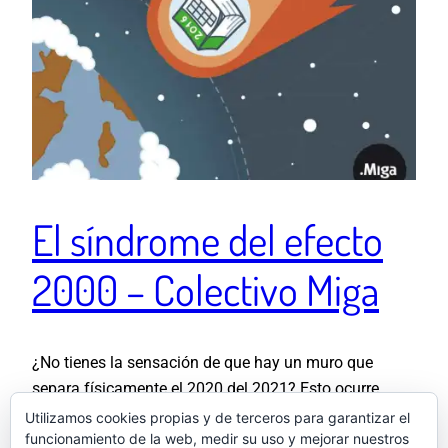
El síndrome del efecto
2000 – Colectivo Miga
¿No tienes la sensación de que hay un muro que
separa físicamente el 2020 del 2021? Esto ocurre
todos los años, y se traduce en una sensación de
Utilizamos cookies propias y de terceros para garantizar el
funcionamiento de la web, medir su uso y mejorar nuestros
presión en el pecho y en los timings al ver que nada de