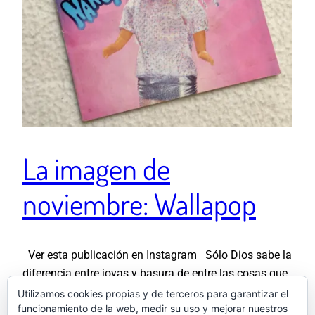
La imagen de
noviembre: Wallapop
Ver esta publicación en Instagram Sólo Dios sabe la
diferencia entre joyas y basura de entre las cosas que
vendo en Wallapop 💎💩Si tenéis curiosidad y os
Utilizamos cookies propias y de terceros para garantizar el
funcionamiento de la web, medir su uso y mejorar nuestros
interesa alguna os mando el enlace a mi perfil por