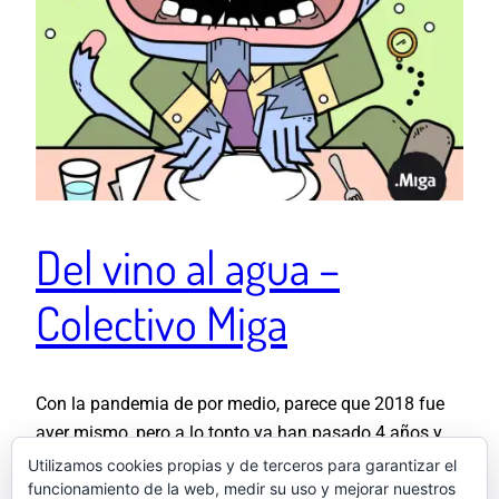
Del vino al agua –
Colectivo Miga
Con la pandemia de por medio, parece que 2018 fue
ayer mismo, pero a lo tonto ya han pasado 4 años y
toca revisar los textos de Colectivo Miga. El texto de
Utilizamos cookies propias y de terceros para garantizar el
funcionamiento de la web, medir su uso y mejorar nuestros
Del vino al agua tenía algo de profético por aquello de