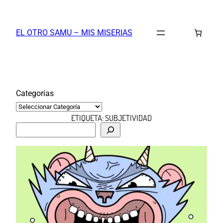
Saltar
al
EL OTRO SAMU – MIS MISERIAS
contenido
Categorías
ETIQUETA:
SUBJETIVIDAD
B
u
s
c
a
r