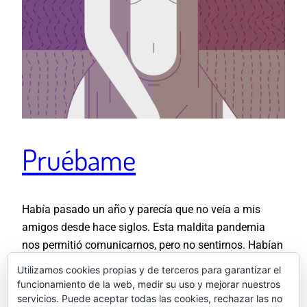
Pruébame
Había pasado un año y parecía que no veía a mis
amigos desde hace siglos. Esta maldita pandemia
nos permitió comunicarnos, pero no sentirnos. Habían
pasado tantas cosas y teníamos tantas ganas de
Utilizamos cookies propias y de terceros para garantizar el
vernos que, aunque sólo fuéramos a compartir pizzas
funcionamiento de la web, medir su uso y mejorar nuestros
y cerveza, acordamos vestir como si fuéramos a
servicios. Puede aceptar todas las cookies, rechazar las no