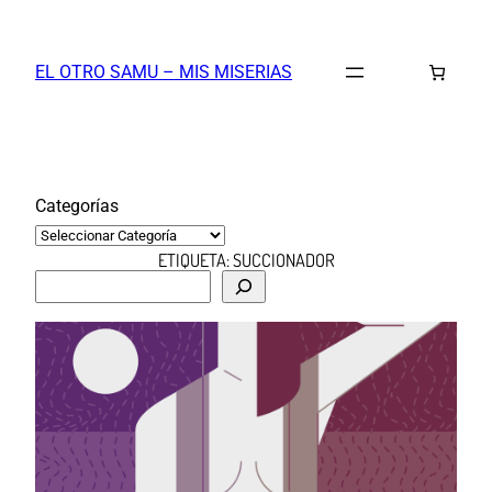
Saltar
al
EL OTRO SAMU – MIS MISERIAS
contenido
Categorías
ETIQUETA:
SUCCIONADOR
B
u
s
c
a
r