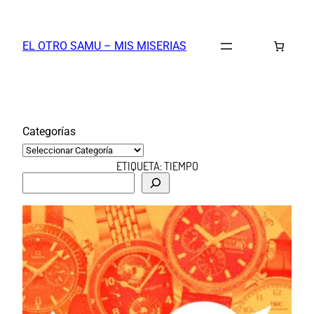
Saltar
al
EL OTRO SAMU – MIS MISERIAS
contenido
Categorías
ETIQUETA:
TIEMPO
B
u
s
c
a
r