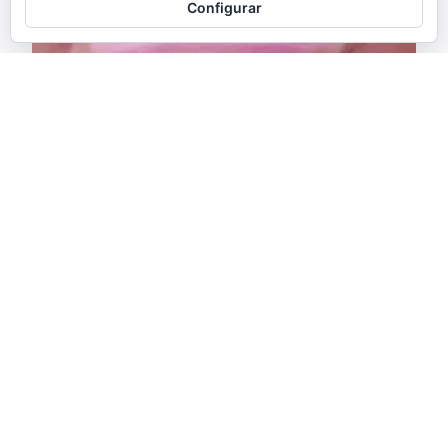
Configurar
El tuit de abril: Primeras
maldiciones
¡Como pasa el tiempo! Parece que fue ayer cuando mi
hijo daba sus primeros pasos y hoy en una pataleta
ha deseado por primera vez que me muera.
pic.twitter.com/Zs2z08FRtb — El otro Samu
(@elotrosamu) April 5, 2020
7 mayo, 2020