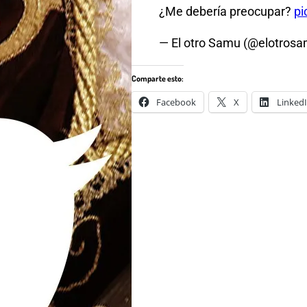
¿Me debería preocupar?
pi
— El otro Samu (@elotros
Comparte esto:
Facebook
X
Linked