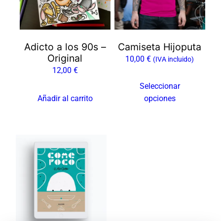
Las
opciones
se
Adicto a los 90s –
Camiseta Hijoputa
pueden
Original
10,00
€
elegir
(IVA incluido)
12,00
€
en
la
Seleccionar
página
Añadir al carrito
opciones
de
producto