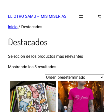
Saltar
al
EL OTRO SAMU – MIS MISERIAS
contenido
Inicio
/ Destacados
Destacados
Selección de los productos más relevantes
Mostrando los 3 resultados
Este
producto
tiene
múltiples
variantes.