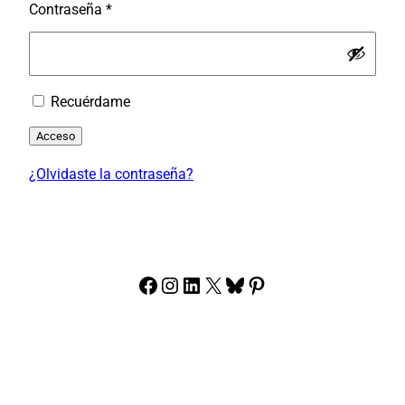
Obligatorio
Contraseña
*
Recuérdame
Acceso
¿Olvidaste la contraseña?
Facebook
Instagram
LinkedIn
X
Bluesky
Pinterest