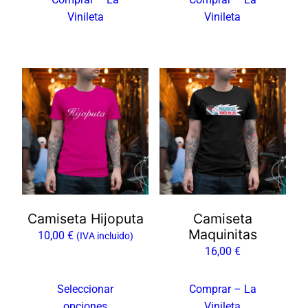
Vinileta
Vinileta
Este
producto
tiene
múltiples
variantes.
Las
opciones
se
Camiseta Hijoputa
Camiseta
pueden
Maquinitas
10,00
€
elegir
(IVA incluido)
16,00
€
en
la
Seleccionar
Comprar – La
página
opciones
Vinileta