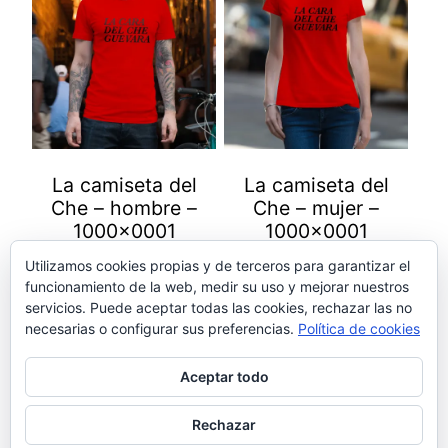
producto
producto
tiene
tiene
múltiples
múltiples
variantes.
variantes.
Las
Las
opciones
opciones
se
se
La camiseta del
La camiseta del
pueden
pueden
Che – hombre –
Che – mujer –
elegir
elegir
1000×0001
1000×0001
en
en
9,00
€
9,00
€
(IVA incluido)
(IVA incluido)
la
la
Utilizamos cookies propias y de terceros para garantizar el
funcionamiento de la web, medir su uso y mejorar nuestros
página
página
servicios. Puede aceptar todas las cookies, rechazar las no
Seleccionar
Seleccionar
de
de
necesarias o configurar sus preferencias.
Política de cookies
opciones
opciones
producto
producto
Aceptar todo
Rechazar
Facebook
Instagram
LinkedIn
X
Bluesky
Pinterest