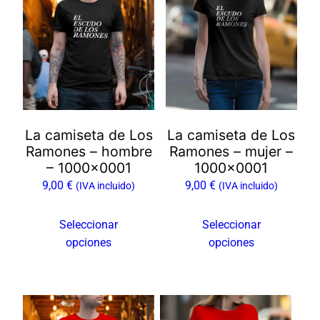
producto
producto
tiene
tiene
múltiples
múltiples
variantes.
variantes.
Las
Las
opciones
opciones
se
se
La camiseta de Los
La camiseta de Los
pueden
pueden
Ramones – hombre
Ramones – mujer –
elegir
elegir
– 1000×0001
1000×0001
en
en
9,00
€
9,00
€
(IVA incluido)
(IVA incluido)
la
la
página
página
Seleccionar
Seleccionar
de
de
opciones
opciones
producto
producto
Este
Este