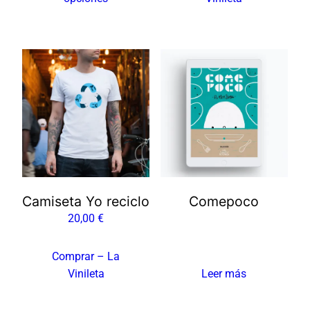
de
producto
Camiseta Yo reciclo
Comepoco
20,00
€
Comprar – La
Vinileta
Leer más