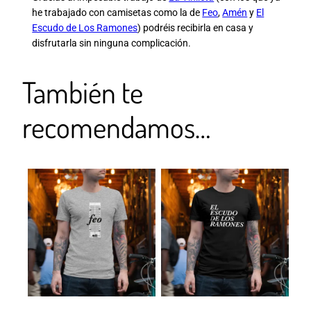
he trabajado con camisetas como la de
Feo
,
Amén
y
El
Escudo de Los Ramones
) podréis recibirla en casa y
disfrutarla sin ninguna complicación.
También te
recomendamos…
Este
producto
tiene
múltiples
variantes.
Las
opciones
se