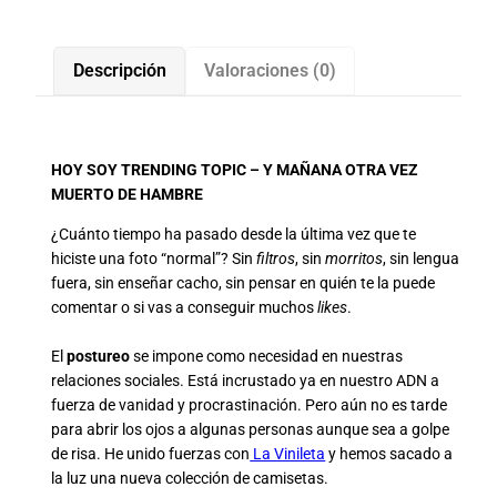
Descripción
Valoraciones (0)
HOY SOY TRENDING TOPIC – Y MAÑANA OTRA VEZ
MUERTO DE HAMBRE
¿Cuánto tiempo ha pasado desde la última vez que te
hiciste una foto “normal”? Sin
filtros
, sin
morritos
, sin lengua
fuera, sin enseñar cacho, sin pensar en quién te la puede
comentar o si vas a conseguir muchos
likes
.
El
postureo
se impone como necesidad en nuestras
relaciones sociales. Está incrustado ya en nuestro ADN a
fuerza de vanidad y procrastinación. Pero aún no es tarde
para abrir los ojos a algunas personas aunque sea a golpe
de risa. H
e unido fuerzas con
La Vinileta
y hemos sacado a
la luz una nueva colección de camisetas.