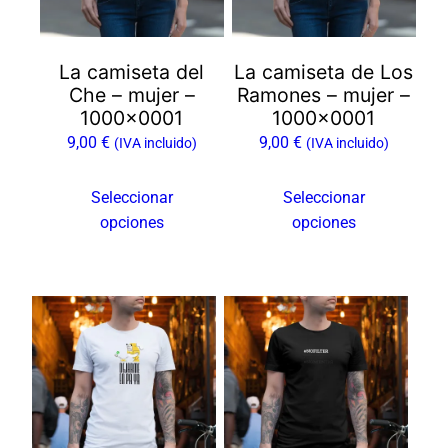
opciones
opciones
se
se
La camiseta del
La camiseta de Los
pueden
pueden
Che – mujer –
Ramones – mujer –
elegir
elegir
1000×0001
1000×0001
en
en
9,00
€
9,00
€
(IVA incluido)
(IVA incluido)
la
la
página
página
Seleccionar
Seleccionar
de
de
opciones
opciones
producto
producto