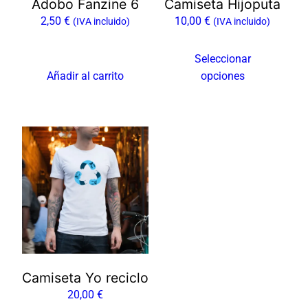
Adobo Fanzine 6
Camiseta Hijoputa
pueden
2,50
€
10,00
€
elegir
(IVA incluido)
(IVA incluido)
en
la
Seleccionar
página
Añadir al carrito
opciones
de
producto
Camiseta Yo reciclo
20,00
€