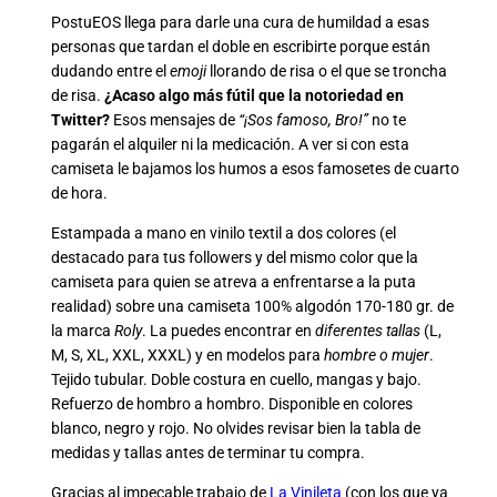
PostuEOS llega para darle una cura de humildad a esas
personas que tardan el doble en escribirte porque están
dudando entre el
emoji
llorando de risa o el que se troncha
de risa.
¿Acaso algo más fútil que la notoriedad en
Twitter?
Esos mensajes de
“¡Sos famoso, Bro!”
no te
pagarán el alquiler ni la medicación. A ver si con esta
camiseta le bajamos los humos a esos famosetes de cuarto
de hora.
Estampada a mano en vinilo textil a dos colores (el
destacado para tus followers y del mismo color que la
camiseta para quien se atreva a enfrentarse a la puta
realidad) sobre una camiseta 100% algodón 170-180 gr. de
la marca
Roly
. La puedes encontrar en
diferentes tallas
(L,
M, S, XL, XXL, XXXL) y en modelos para
hombre
o
mujer
.
Tejido tubular. Doble costura en cuello, mangas y bajo.
Refuerzo de hombro a hombro. Disponible en colores
blanco, negro y rojo. No olvides revisar bien la tabla de
medidas y tallas antes de terminar tu compra.
Gracias al impecable trabajo de
La Vinileta
(con los que ya