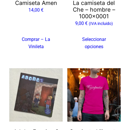
Camiseta Amen
La camiseta del
pueden
Che – hombre –
14,00
€
elegir
1000×0001
en
9,00
€
(IVA incluido)
la
página
Comprar – La
Seleccionar
de
Vinileta
opciones
producto
Este
producto
tiene
múltiples
variantes.
Las
opciones
se