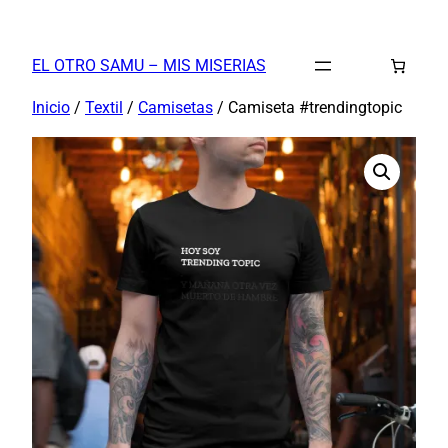
Saltar
al
EL OTRO SAMU – MIS MISERIAS
contenido
Inicio
/
Textil
/
Camisetas
/ Camiseta #trendingtopic