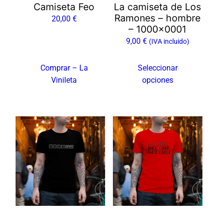
Camiseta Feo
La camiseta de Los
pueden
Ramones – hombre
20,00
€
elegir
– 1000×0001
en
9,00
€
(IVA incluido)
la
página
Comprar – La
Seleccionar
de
Vinileta
opciones
producto
Este
producto
tiene
múltiples
variantes.
Las
opciones
se