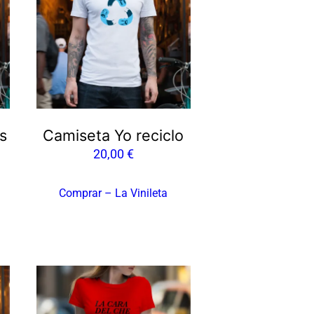
s
Camiseta Yo reciclo
20,00
€
Comprar – La Vinileta
Este
producto
tiene