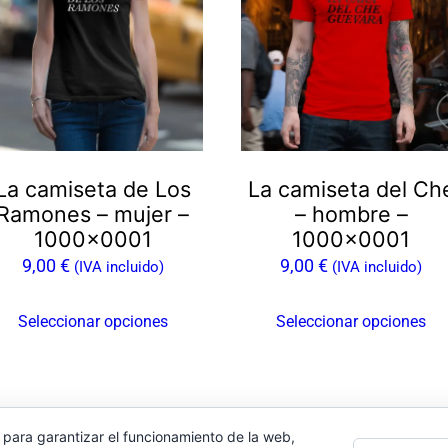
ltiples
múltiples
riantes.
variantes.
as
Las
ciones
opciones
e
se
ueden
pueden
La camiseta de Los
La camiseta del Ch
egir
elegir
Ramones – mujer –
– hombre –
n
en
1000×0001
1000×0001
la
9,00
€
9,00
€
(IVA incluido)
(IVA incluido)
gina
página
e
de
Seleccionar opciones
Seleccionar opciones
oducto
producto
Facebook
Instagram
LinkedIn
X
Bluesky
Pinterest
 para garantizar el funcionamiento de la web,