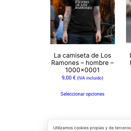
múltiples
mú
variantes.
va
Las
L
opciones
op
se
s
pueden
p
La camiseta de Los
elegir
el
Ramones – hombre –
en
e
1000×0001
la
la
9,00
€
(IVA incluido)
página
pá
de
d
Seleccionar opciones
producto
pr
Utilizamos cookies propias y de terceros