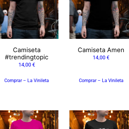
Camiseta
Camiseta Amen
#trendingtopic
14,00
€
14,00
€
Comprar – La Vinileta
Comprar – La Vinileta
te
oducto