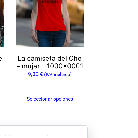
múltiples
variantes.
Las
opciones
se
pueden
e
La camiseta del Che
elegir
– mujer – 1000×0001
en
9,00
€
(IVA incluido)
la
página
de
Seleccionar opciones
producto