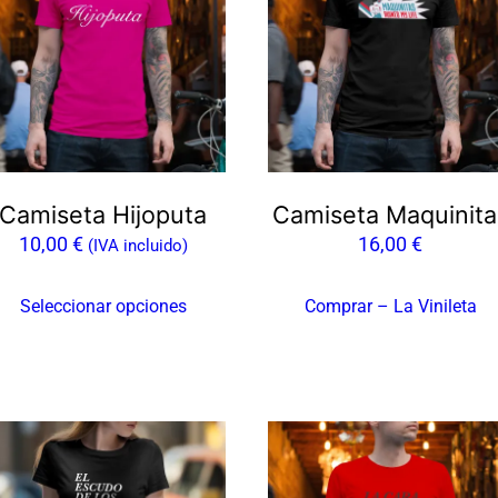
ene
ltiples
riantes.
as
ciones
e
ueden
Camiseta Hijoputa
Camiseta Maquinita
egir
10,00
€
16,00
€
(IVA incluido)
n
Seleccionar opciones
Comprar – La Vinileta
gina
e
oducto
te
Este
oducto
producto
ene
tiene