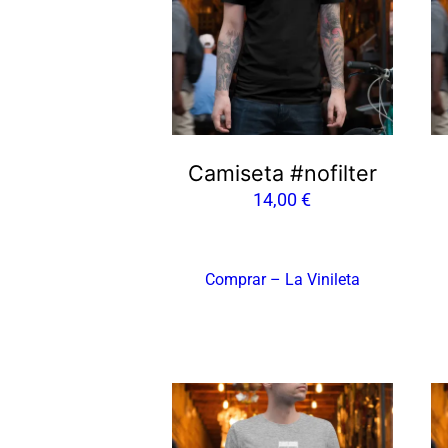
Camiseta #nofilter
14,00
€
Comprar – La Vinileta
Es
pr