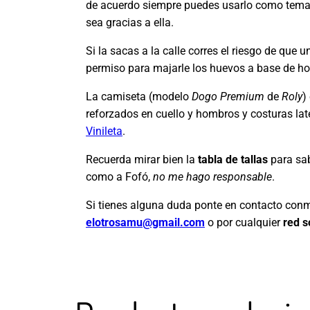
de acuerdo siempre puedes usarlo como tema 
sea gracias a ella.
Si la sacas a la calle corres el riesgo de que 
permiso para majarle los huevos a base de ho
La camiseta (modelo
Dogo Premium
de
Roly
)
reforzados en cuello y hombros y costuras late
Vinileta
.
Recuerda mirar bien la
tabla de tallas
para sab
como a Fofó,
no me hago responsable
.
Si tienes alguna duda ponte en contacto conmig
elotrosamu@gmail.com
o por cualquier
red s