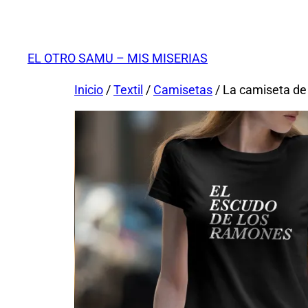
Saltar
al
contenido
EL OTRO SAMU – MIS MISERIAS
Inicio
/
Textil
/
Camisetas
/ La camiseta d