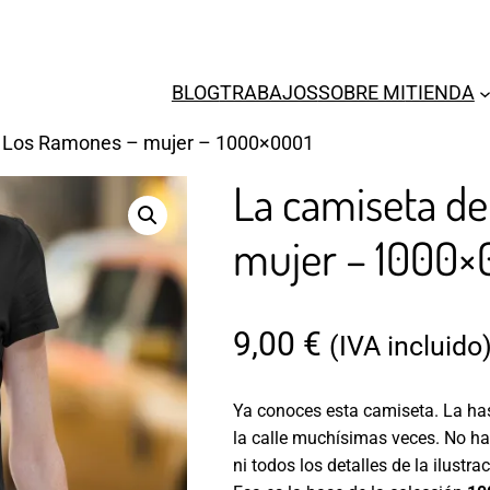
BLOG
TRABAJOS
SOBRE MI
TIENDA
e Los Ramones – mujer – 1000×0001
La camiseta d
mujer – 1000×
9,00
€
(IVA incluido
Ya conoces esta camiseta. La has 
la calle muchísimas veces. No ha
ni todos los detalles de la ilustra