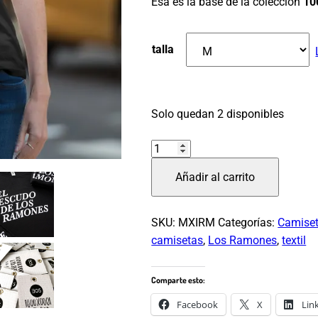
Esa es la base de la colección
10
talla
Solo quedan 2 disponibles
La
camiseta
Añadir al carrito
de
Los
Ramones
SKU:
MXIRM
Categorías:
Camise
–
camisetas
,
Los Ramones
,
textil
mujer
–
Comparte esto:
1000×0001
Facebook
X
Lin
cantidad