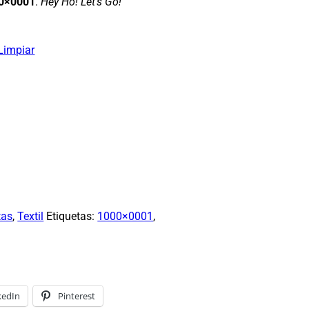
0×0001
.
Hey Ho! Let’s Go!
Limpiar
tas
,
Textil
Etiquetas:
1000×0001
,
kedIn
Pinterest