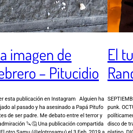
a imagen de
El t
ebrero – Pitucidio
Ranc
r esta publicación en Instagram Alguien ha
SEPTIEMBR
ajado al pasado y ha asesinado a Papá Pitufo
punk. OCT
tes de ser padre. Me debato entre el terror y
políticame
 admiración 🔪🤔 Una publicación compartida
disco de tr
 El otro Samu (@elotrosamu) el 3 Feb, 2019 a
platino. D