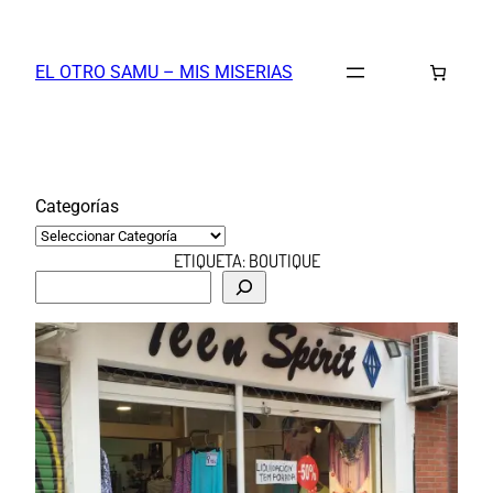
Saltar
al
EL OTRO SAMU – MIS MISERIAS
contenido
Categorías
ETIQUETA:
BOUTIQUE
B
u
s
c
a
r