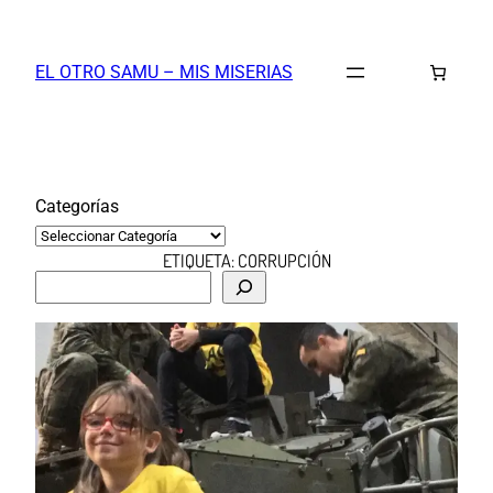
Saltar
al
EL OTRO SAMU – MIS MISERIAS
contenido
Categorías
ETIQUETA:
CORRUPCIÓN
B
u
s
c
a
r