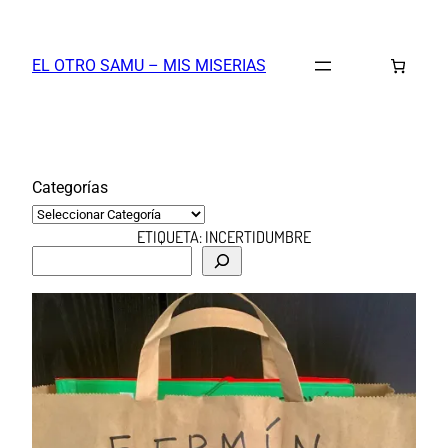
Saltar
al
EL OTRO SAMU – MIS MISERIAS
contenido
Categorías
ETIQUETA:
INCERTIDUMBRE
B
u
s
c
a
r