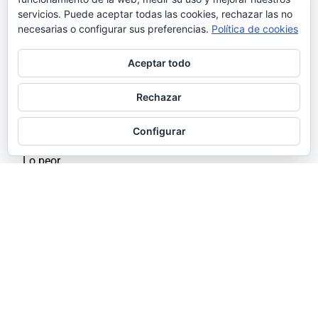
servicios. Puede aceptar todas las cookies, rechazar las no
necesarias o configurar sus preferencias.
Política de cookies
Corría enero de 2016 cuando publiqué un artículo en el
Aceptar todo
blog de Colectivo Miga al respecto de un fenómeno
que me tenía bastante mosqueado. Si echabas un
Rechazar
vistazo a tu muro veías que las agencias de
publicidad y estudios de diseño no paraban de
Configurar
publicar contenido en sus redes pero el 99% era ajeno.
Lo peor…
16 marzo, 2021