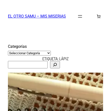
Saltar
al
EL OTRO SAMU – MIS MISERIAS
contenido
Categorías
ETIQUETA:
LÁPIZ
B
u
s
c
a
r