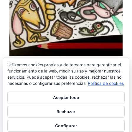
Utilizamos cookies propias y de terceros para garantizar el
La imagen de mayo –
funcionamiento de la web, medir su uso y mejorar nuestros
servicios. Puede aceptar todas las cookies, rechazar las no
Adicto a los 90s
necesarias o configurar sus preferencias.
Política de cookies
Aceptar todo
Yo también fui un adolescente teleadicto en los 90s
Rechazar
Una publicación compartida de El otro Samu
(@elotrosamu) el 22 May, 2018 a las 3:03 PDT
Configurar