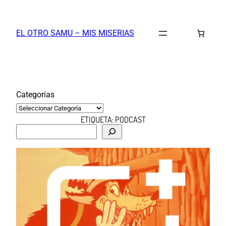
Saltar
al
EL OTRO SAMU – MIS MISERIAS
contenido
Categorías
ETIQUETA:
PODCAST
B
u
s
c
a
r