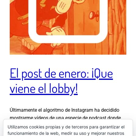
El post de enero: ¡Que
viene el lobby!
Últimamente el algoritmo de Instagram ha decidido
mostrarme vídeos de una especie de podcast donde
un tipo que se parece a Jaffar dice que nuestros hijos
Utilizamos cookies propias y de terceros para garantizar el
funcionamiento de la web, medir su uso y mejorar nuestros
jamás tendrán pareja porque hay un lobby de las