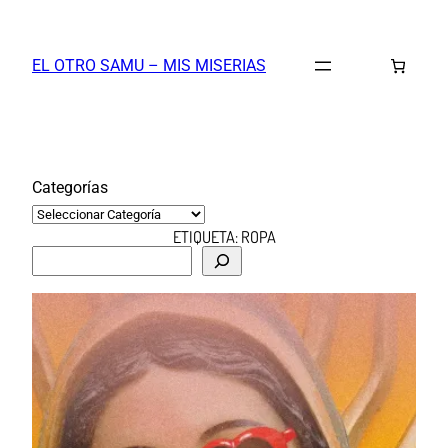
Saltar
al
EL OTRO SAMU – MIS MISERIAS
contenido
Categorías
ETIQUETA:
ROPA
B
u
s
c
a
r