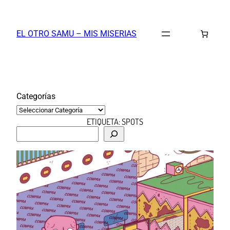
Saltar
al
EL OTRO SAMU – MIS MISERIAS
contenido
Categorías
ETIQUETA:
SPOTS
B
u
s
c
a
r