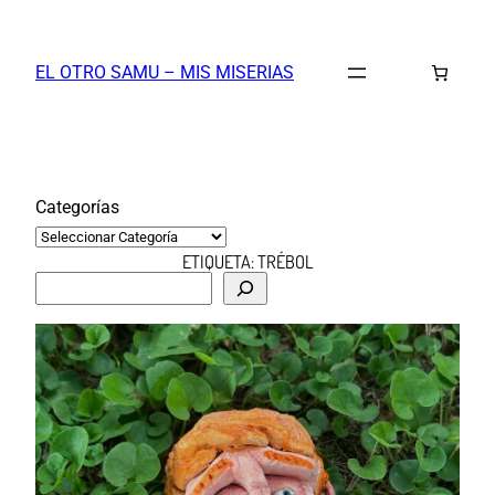
Saltar
al
EL OTRO SAMU – MIS MISERIAS
contenido
Categorías
ETIQUETA:
TRÉBOL
B
u
s
c
a
r