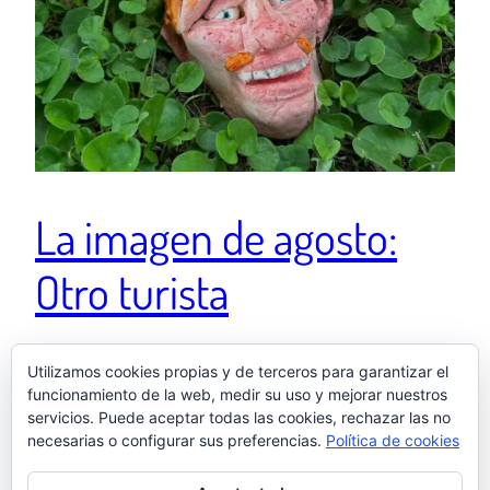
La imagen de agosto:
Otro turista
Instagram agosto 2025 – Sanlúcar de Barrameda
Utilizamos cookies propias y de terceros para garantizar el
funcionamiento de la web, medir su uso y mejorar nuestros
(Cádiz) – «¡Oh no, me creció un turista en el bancal! 🥬
servicios. Puede aceptar todas las cookies, rechazar las no
🤦‍♂️».
necesarias o configurar sus preferencias.
Política de cookies
5 agosto, 2025