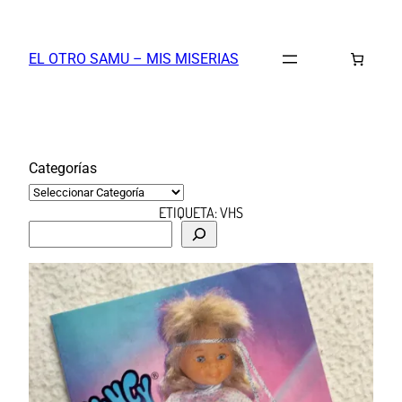
Saltar
al
EL OTRO SAMU – MIS MISERIAS
contenido
Categorías
ETIQUETA:
VHS
B
u
s
c
a
r