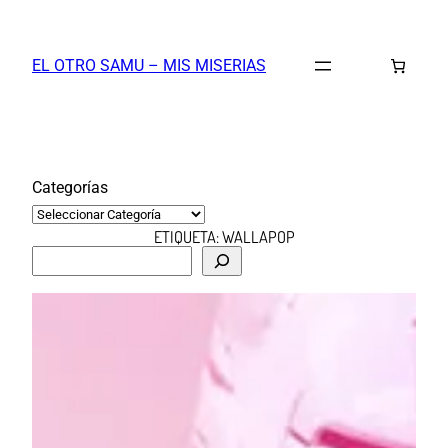
Saltar
al
EL OTRO SAMU – MIS MISERIAS
contenido
Categorías
ETIQUETA:
WALLAPOP
B
u
s
c
a
r