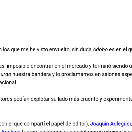
n los que me he visto envuelto, sin duda
Adobo
es en el 
si imposible encontrar en el mercado y terminó siendo u
surdo
nuestra bandera y lo proclamamos en salones especi
acional.
tores podían explotar su lado más cruento y experimenta
con el que compartí el papel de editor),
Joaquín Adleguer
 Anglada
fueron los titanes que desplegaron páginas y p