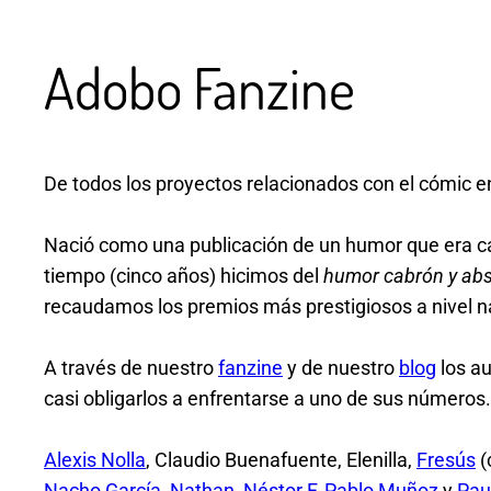
Adobo Fanzine
De todos los proyectos relacionados con el cómic e
Nació como una publicación de un humor que era ca
tiempo (cinco años) hicimos del
humor cabrón y ab
recaudamos los premios más prestigiosos a nivel n
A través de nuestro
fanzine
y de nuestro
blog
los au
casi obligarlos a enfrentarse a uno de sus números.
Alexis Nolla
, Claudio Buenafuente, Elenilla,
Fresús
(
Nacho García
,
Nathan
,
Néstor F
,
Pablo Muñoz
y
Pau