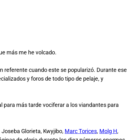
que más me he volcado.
n referente cuando este se popularizó. Durante ese
alizados y foros de todo tipo de pelaje, y
l para más tarde vociferar a los viandantes para
, Joseba Glorieta, Kwyjibo,
Marc Torices
,
Molg H
,
áginas de gloria durante los diez números enormes