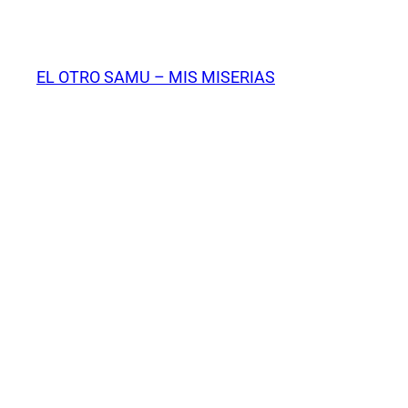
Saltar
al
contenido
EL OTRO SAMU – MIS MISERIAS