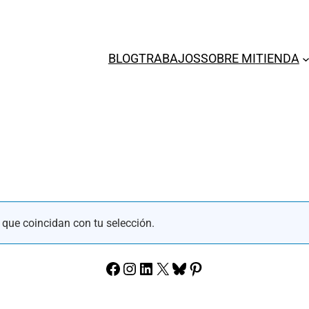
BLOG
TRABAJOS
SOBRE MI
TIENDA
que coincidan con tu selección.
Facebook
Instagram
LinkedIn
X
Bluesky
Pinterest