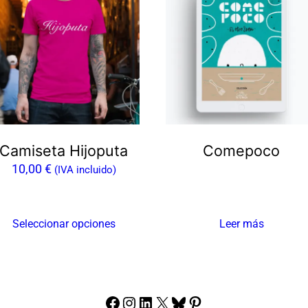
oducto
ene
ltiples
riantes.
as
ciones
e
ueden
Camiseta Hijoputa
Comepoco
egir
10,00
€
(IVA incluido)
n
gina
Seleccionar opciones
Leer más
e
oducto
Facebook
Instagram
LinkedIn
X
Bluesky
Pinterest