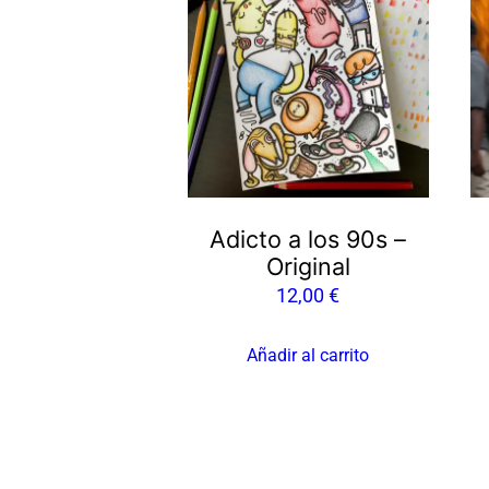
pr
ti
mú
va
L
op
s
p
Adicto a los 90s –
el
Original
e
12,00
€
la
pá
Añadir al carrito
d
pr