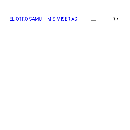
Saltar
al
EL OTRO SAMU – MIS MISERIAS
contenido