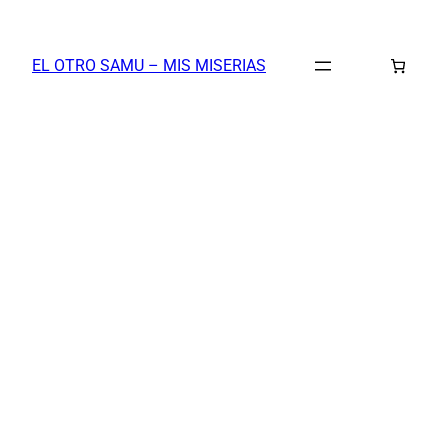
Saltar
al
EL OTRO SAMU – MIS MISERIAS
contenido