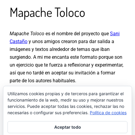
Mapache Toloco
Mapache Toloco
es el nombre del proyecto que
Sani
Castaño
y unos amigos crearon para dar salida a
imágenes y textos alrededor de temas que iban
surgiendo. A mi me encanta este formato porque son
un ejercicio que te fuerza a reflexionar y experimentar,
así que no tardé en aceptar su invitación a formar
parte de los autores habituales.
Utilizamos cookies propias y de terceros para garantizar el
He colaborado en dos de sus números («Odio» y «El
funcionamiento de la web, medir su uso y mejorar nuestros
Monstruo del Fregadero») con tres ilustraciones
servicios. Puede aceptar todas las cookies, rechazar las no
vectoriales retocadas con Photoshop, y pude en ellas
necesarias o configurar sus preferencias.
Política de cookies
experimentar con tipografías y formas sencillas en
Aceptar todo
composiciones clásicas.