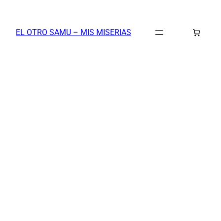
Saltar
al
EL OTRO SAMU – MIS MISERIAS
contenido