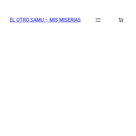
Saltar
al
EL OTRO SAMU – MIS MISERIAS
contenido