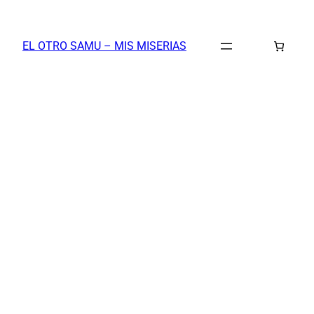
Saltar
al
EL OTRO SAMU – MIS MISERIAS
contenido